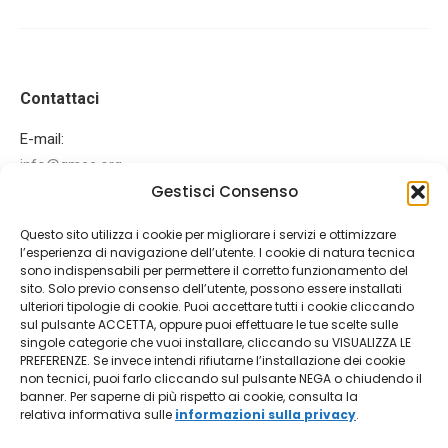
Contattaci
E-mail:
info@gmee.org
Gestisci Consenso
Ci puoi trovare su:
Facebook
Mail
Questo sito utilizza i cookie per migliorare i servizi e ottimizzare
page
page
l’esperienza di navigazione dell’utente. I cookie di natura tecnica
Ultime News
opens
opens
sono indispensabili per permettere il corretto funzionamento del
sito. Solo previo consenso dell’utente, possono essere installati
in
in
IEEE MNC 2026
ulteriori tipologie di cookie. Puoi accettare tutti i cookie cliccando
new
new
sul pulsante ACCETTA, oppure puoi effettuare le tue scelte sulle
15 Gennaio 2026
singole categorie che vuoi installare, cliccando su VISUALIZZA LE
window
window
PREFERENZE. Se invece intendi rifiutarne l’installazione dei cookie
AISEM 2026
non tecnici, puoi farlo cliccando sul pulsante NEGA o chiudendo il
banner. Per saperne di più rispetto ai cookie, consulta la
12 Dicembre 2025
relativa informativa sulle
informazioni sulla privacy
.