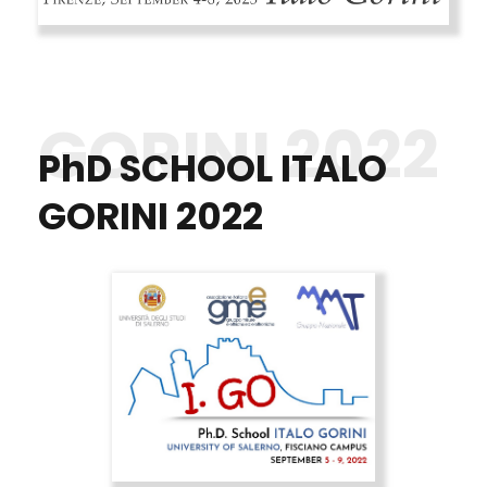
GORINI 2022
PhD SCHOOL ITALO
GORINI 2022