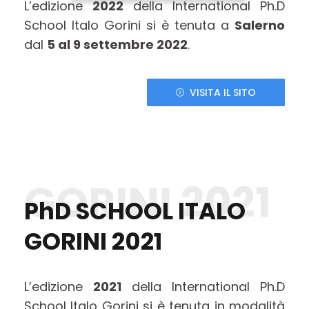
L’edizione
2022
della International Ph.D
School Italo Gorini si è tenuta a
Salerno
dal
5 al 9 settembre 2022
.
VISITA IL SITO
GORINI 2021
PhD SCHOOL ITALO
GORINI 2021
L’edizione
2021
della International Ph.D
School Italo Gorini si è tenuta in modalità