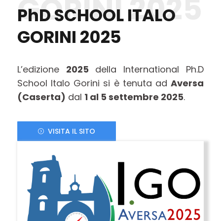
GORINI 2025
PhD SCHOOL ITALO
GORINI 2025
L’edizione
2025
della International Ph.D
School Italo Gorini si è tenuta ad
Aversa
(Caserta)
dal
1 al 5 settembre 2025
.
VISITA IL SITO