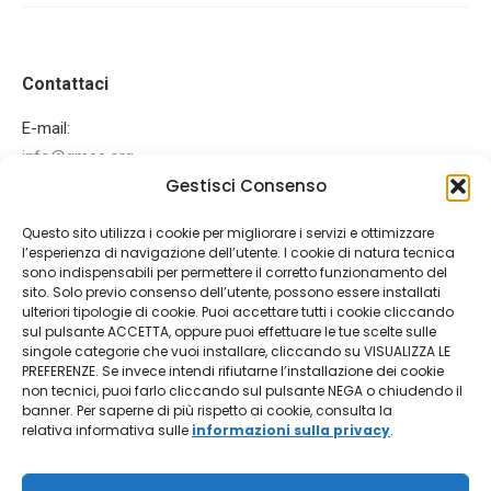
Contattaci
E-mail:
info@gmee.org
Gestisci Consenso
Ci puoi trovare su:
Facebook
Mail
Questo sito utilizza i cookie per migliorare i servizi e ottimizzare
page
page
l’esperienza di navigazione dell’utente. I cookie di natura tecnica
Ultime News
opens
opens
sono indispensabili per permettere il corretto funzionamento del
sito. Solo previo consenso dell’utente, possono essere installati
in
in
IEEE MNC 2026
ulteriori tipologie di cookie. Puoi accettare tutti i cookie cliccando
new
new
sul pulsante ACCETTA, oppure puoi effettuare le tue scelte sulle
15 Gennaio 2026
singole categorie che vuoi installare, cliccando su VISUALIZZA LE
window
window
PREFERENZE. Se invece intendi rifiutarne l’installazione dei cookie
AISEM 2026
non tecnici, puoi farlo cliccando sul pulsante NEGA o chiudendo il
banner. Per saperne di più rispetto ai cookie, consulta la
12 Dicembre 2025
relativa informativa sulle
informazioni sulla privacy
.
Made with ♥ by Athena srl