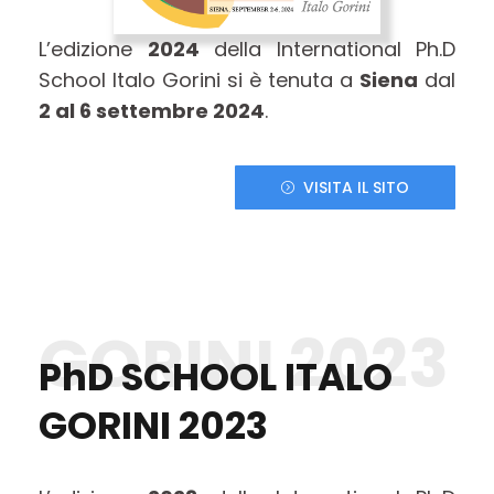
L’edizione
2024
della International Ph.D
School Italo Gorini si è tenuta a
Siena
dal
2 al 6 settembre 2024
.
VISITA IL SITO
GORINI 2023
PhD SCHOOL ITALO
GORINI 2023