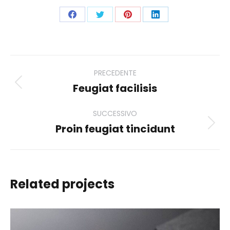
Condividi
Condividi
Condividi
Condividi
su
su
su
su
Facebook
X
Pinterest
LinkedIn
Project
PRECEDENTE
navigation
Feugiat facilisis
Previous
project:
SUCCESSIVO
Proin feugiat tincidunt
Next
project:
Related projects