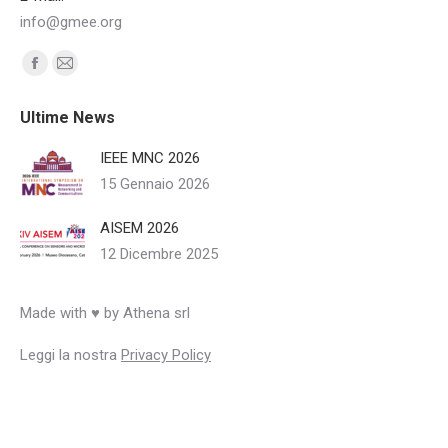
info@gmee.org
Ci puoi trovare su:
Facebook
Mail
page
page
Ultime News
opens
opens
in
in
IEEE MNC 2026
new
new
15 Gennaio 2026
window
window
AISEM 2026
12 Dicembre 2025
Made with ♥ by Athena srl
Leggi la nostra
Privacy Policy