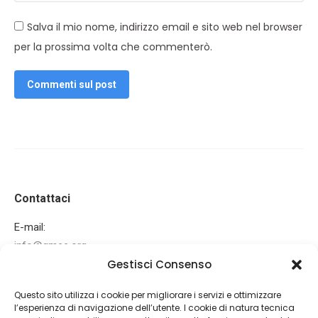
Salva il mio nome, indirizzo email e sito web nel browser
per la prossima volta che commenterò.
Commenti sul post
Contattaci
E-mail:
info@gmee.org
Gestisci Consenso
Ci puoi trovare su:
Facebook
Mail
Questo sito utilizza i cookie per migliorare i servizi e ottimizzare
page
page
l’esperienza di navigazione dell’utente. I cookie di natura tecnica
Ultime News