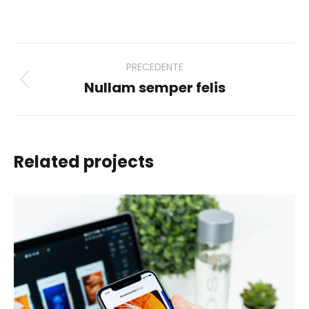
su
su
su
su
Facebook
X
Pinterest
LinkedIn
Project
PRECEDENTE
navigation
Nullam semper felis
Previous
project:
Related projects