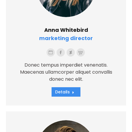
Anna Whitebird
marketing director
Blog
Facebook
Deviantart
500px
personale
Donec tempus imperdiet venenatis.
/
Maecenas ullamcorper aliquet convallis
sito
donec nec elit.
web
Details