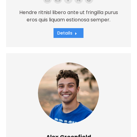
Blog
E-
Facebook
X
Dribbble
personale
mail
Hendre ritnisl libero ante ut fringilla purus
/
eros quis liquam estionosa semper.
sito
Details
web
Alex Greenfield