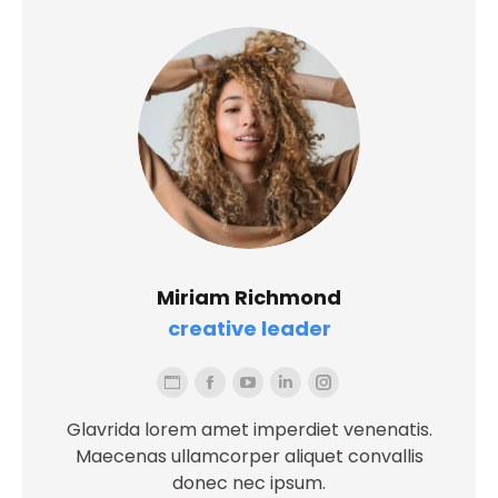
Miriam Richmond
creative leader
Blog
Facebook
YouTube
Linkedin
Instagram
personale
Glavrida lorem amet imperdiet venenatis.
/
Maecenas ullamcorper aliquet convallis
sito
donec nec ipsum.