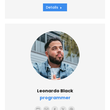
web
Details
Leonardo Black
programmer