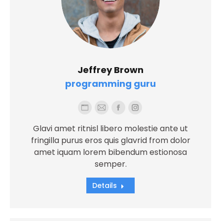
Jeffrey Brown
programming guru
Blog
E-
Facebook
Instagram
personale
mail
Glavi amet ritnisl libero molestie ante ut
/
fringilla purus eros quis glavrid from dolor
sito
amet iquam lorem bibendum estionosa
semper.
web
Details