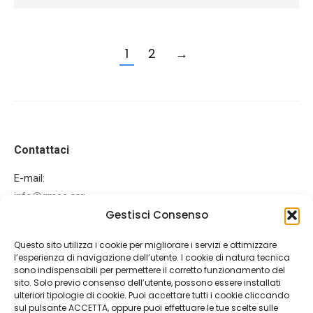
1
2
→
Contattaci
E-mail:
info@gmee.org
Gestisci Consenso
Ci puoi trovare su:
Facebook
Mail
Questo sito utilizza i cookie per migliorare i servizi e ottimizzare
page
page
l’esperienza di navigazione dell’utente. I cookie di natura tecnica
Ultime News
opens
opens
sono indispensabili per permettere il corretto funzionamento del
sito. Solo previo consenso dell’utente, possono essere installati
in
in
IEEE MNC 2026
ulteriori tipologie di cookie. Puoi accettare tutti i cookie cliccando
new
new
sul pulsante ACCETTA, oppure puoi effettuare le tue scelte sulle
15 Gennaio 2026