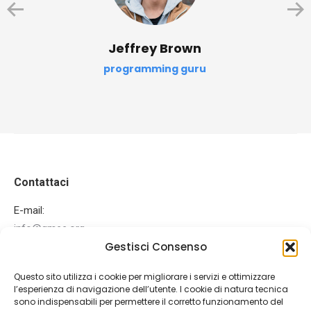
Jeffrey Brown
programming guru
Contattaci
E-mail:
info@gmee.org
Gestisci Consenso
Ci puoi trovare su:
Facebook
Mail
Questo sito utilizza i cookie per migliorare i servizi e ottimizzare
page
page
l’esperienza di navigazione dell’utente. I cookie di natura tecnica
Ultime News
opens
opens
sono indispensabili per permettere il corretto funzionamento del