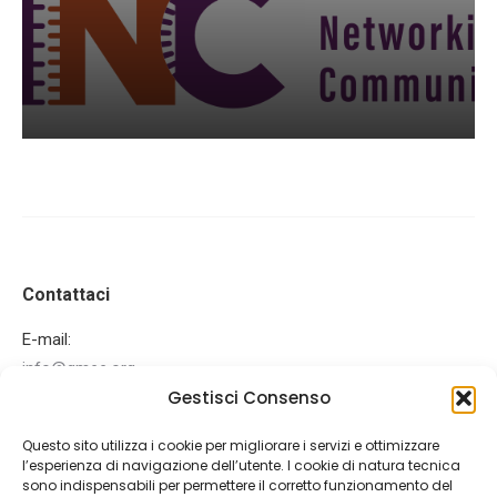
Contattaci
E-mail:
info@gmee.org
Gestisci Consenso
Ci puoi trovare su:
Facebook
Mail
Questo sito utilizza i cookie per migliorare i servizi e ottimizzare
page
page
l’esperienza di navigazione dell’utente. I cookie di natura tecnica
Ultime News
opens
opens
sono indispensabili per permettere il corretto funzionamento del