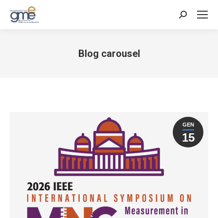
Cerca:
Blog carousel
Tu sei qui:
GEN
15