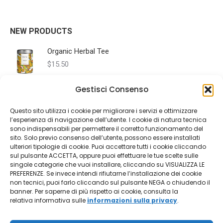
NEW PRODUCTS
Organic Herbal Tee
$
15.50
Gestisci Consenso
Ceramic Mug
$
9.50
Questo sito utilizza i cookie per migliorare i servizi e ottimizzare
l’esperienza di navigazione dell’utente. I cookie di natura tecnica
sono indispensabili per permettere il corretto funzionamento del
Himalayan Rose Salt
sito. Solo previo consenso dell’utente, possono essere installati
$
54.20
ulteriori tipologie di cookie. Puoi accettare tutti i cookie cliccando
sul pulsante ACCETTA, oppure puoi effettuare le tue scelte sulle
singole categorie che vuoi installare, cliccando su VISUALIZZA LE
PREFERENZE. Se invece intendi rifiutarne l’installazione dei cookie
USEFUL INFO
non tecnici, puoi farlo cliccando sul pulsante NEGA o chiudendo il
banner. Per saperne di più rispetto ai cookie, consulta la
Shipping
relativa informativa sulle
informazioni sulla privacy
.
Suscipit purus vitae, hendrerit tortoreu rhoncus nulla, vitae