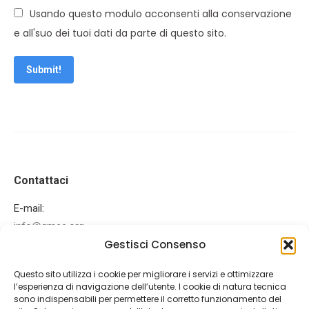
Usando questo modulo acconsenti alla conservazione
e all'suo dei tuoi dati da parte di questo sito.
Submit!
Contattaci
E-mail:
info@gmee.org
Gestisci Consenso
Ci puoi trovare su:
Facebook
Mail
Questo sito utilizza i cookie per migliorare i servizi e ottimizzare
page
page
l’esperienza di navigazione dell’utente. I cookie di natura tecnica
Ultime News
opens
opens
sono indispensabili per permettere il corretto funzionamento del