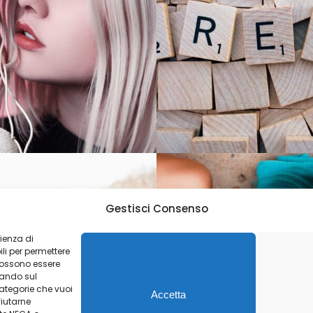
Gestisci Consenso
rienza di
li per permettere
 possono essere
ccando sul
categorie che vuoi
Accetta
fiutarne