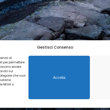
Gestisci Consenso
rienza di
li per permettere
 possono essere
ccando sul
categorie che vuoi
Accetta
fiutarne
nte NEGA o
Image with Vimeo video